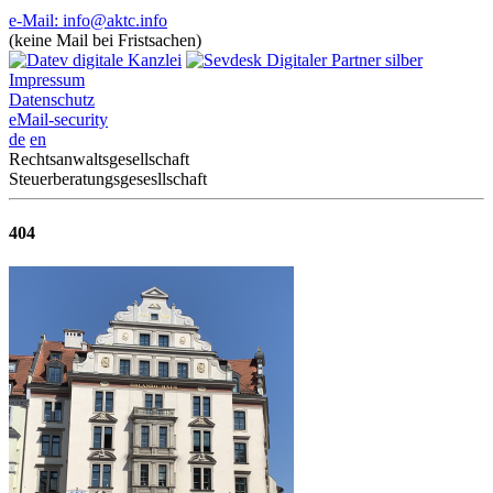
e-Mail: info@aktc.info
(keine Mail bei Fristsachen)
Impressum
Datenschutz
eMail-security
de
en
Rechtsanwaltsgesellschaft
Steuerberatungsgesesllschaft
404