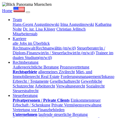
Home
Team
Hans-Georg Augustinowski
Irina Augustinowski
Katharina
Nolte
Dr. iur. Lisa Klüger
Christian Jellitsch
Mitarbeiterstab
Karriere
alle Jobs im Überblick
Rechtsanwalt/Rechtsanwältin (m/w/d)
Steuerberater/in /
Diplom-Finanzwirt/in / Steuerfachwirt/in (m/w/d)
Trainee im
dualen Studium(m/w/d)
Rechtsberatung
Außergerichtliche Beratung
Prozessvertretung
Rechtsgebiete
allgemeines Zivilrecht
Miet- und
Immobilienrecht Real Estate
Forderungsmanagement/Inkasso
Erbrecht / Testamente
Gesellschaftsrecht
Gewerbliche
Schutzrechte
Arbeitsrecht
Verwaltungsrecht
Sozialrecht
Steuerstrafrecht
Steuerberatung
Privatpersonen / Private Clients
Einkommensteuer
Erbschaft / Schenkung
Private Vermögensverwaltung
Vertretung vor Finanzbehörden
Unternehmen
laufende steuerliche Beratung