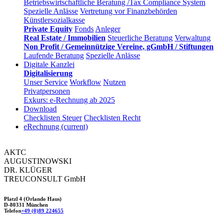
Betriebswirtschaftliche Beratung /Tax Compliance System
Spezielle Anlässe
Vertretung vor Finanzbehörden
Künstlersozialkasse
Private Equity
Fonds
Anleger
Real Estate / Immobilien
Steuerliche Beratung
Verwaltung
Non Profit / Gemeinnützige Vereine, gGmbH / Stiftungen
Laufende Beratung
Spezielle Anlässe
Digitale Kanzlei
Digitalisierung
Unser Service
Workflow
Nutzen
Privatpersonen
Exkurs: e-Rechnung ab 2025
Download
Checklisten Steuer
Checklisten Recht
eRechnung
(current)
AKTC
AUGUSTINOWSKI
DR. KLÜGER
TREUCONSULT
GmbH
Platzl 4 (Orlando Haus)
D-80331 München
Telefon
+49 (0)89 224655