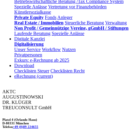
Betriebswirtschaftliche Beratung /Tax Compliance System
Spezielle Anlässe
Vertretung vor Finanzbehörden
Künstlersozialkasse
Private Equity
Fonds
Anleger
Real Estate / Immobilien
Steuerliche Beratung
Verwaltung
Non Profit / Gemeinnützige Vereine, gGmbH / Stiftungen
Laufende Beratung
Spezielle Anlässe
Digitale Kanzlei
Digitalisierung
Unser Service
Workflow
Nutzen
Privatpersonen
Exkurs: e-Rechnung ab 2025
Download
Checklisten Steuer
Checklisten Recht
eRechnung
(current)
AKTC
AUGUSTINOWSKI
DR. KLÜGER
TREUCONSULT
GmbH
Platzl 4 (Orlando Haus)
D-80331 München
Telefon
+49 (0)89 224655