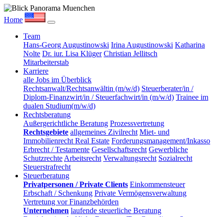
Home
Team
Hans-Georg Augustinowski
Irina Augustinowski
Katharina
Nolte
Dr. iur. Lisa Klüger
Christian Jellitsch
Mitarbeiterstab
Karriere
alle Jobs im Überblick
Rechtsanwalt/Rechtsanwältin (m/w/d)
Steuerberater/in /
Diplom-Finanzwirt/in / Steuerfachwirt/in (m/w/d)
Trainee im
dualen Studium(m/w/d)
Rechtsberatung
Außergerichtliche Beratung
Prozessvertretung
Rechtsgebiete
allgemeines Zivilrecht
Miet- und
Immobilienrecht Real Estate
Forderungsmanagement/Inkasso
Erbrecht / Testamente
Gesellschaftsrecht
Gewerbliche
Schutzrechte
Arbeitsrecht
Verwaltungsrecht
Sozialrecht
Steuerstrafrecht
Steuerberatung
Privatpersonen / Private Clients
Einkommensteuer
Erbschaft / Schenkung
Private Vermögensverwaltung
Vertretung vor Finanzbehörden
Unternehmen
laufende steuerliche Beratung