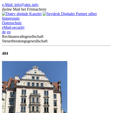
e-Mail: info@aktc.info
(keine Mail bei Fristsachen)
Impressum
Datenschutz
eMail-security
de
en
Rechtsanwaltsgesellschaft
Steuerberatungsgesesllschaft
404