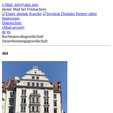
e-Mail: info@aktc.info
(keine Mail bei Fristsachen)
Impressum
Datenschutz
eMail-security
de
en
Rechtsanwaltsgesellschaft
Steuerberatungsgesesllschaft
404