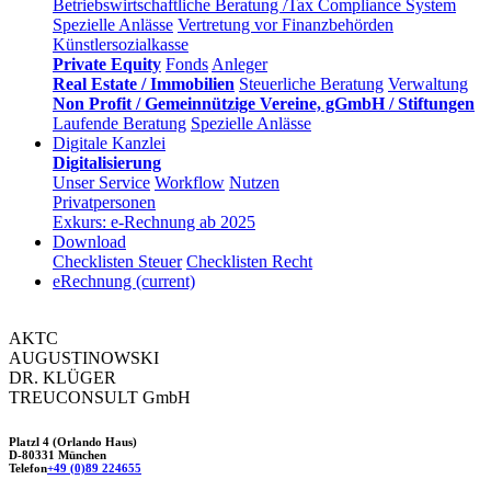
Betriebswirtschaftliche Beratung /Tax Compliance System
Spezielle Anlässe
Vertretung vor Finanzbehörden
Künstlersozialkasse
Private Equity
Fonds
Anleger
Real Estate / Immobilien
Steuerliche Beratung
Verwaltung
Non Profit / Gemeinnützige Vereine, gGmbH / Stiftungen
Laufende Beratung
Spezielle Anlässe
Digitale Kanzlei
Digitalisierung
Unser Service
Workflow
Nutzen
Privatpersonen
Exkurs: e-Rechnung ab 2025
Download
Checklisten Steuer
Checklisten Recht
eRechnung
(current)
AKTC
AUGUSTINOWSKI
DR. KLÜGER
TREUCONSULT
GmbH
Platzl 4 (Orlando Haus)
D-80331 München
Telefon
+49 (0)89 224655