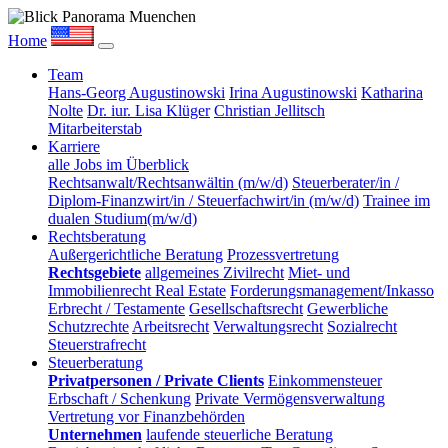
Home
Team
Hans-Georg Augustinowski
Irina Augustinowski
Katharina
Nolte
Dr. iur. Lisa Klüger
Christian Jellitsch
Mitarbeiterstab
Karriere
alle Jobs im Überblick
Rechtsanwalt/Rechtsanwältin (m/w/d)
Steuerberater/in /
Diplom-Finanzwirt/in / Steuerfachwirt/in (m/w/d)
Trainee im
dualen Studium(m/w/d)
Rechtsberatung
Außergerichtliche Beratung
Prozessvertretung
Rechtsgebiete
allgemeines Zivilrecht
Miet- und
Immobilienrecht Real Estate
Forderungsmanagement/Inkasso
Erbrecht / Testamente
Gesellschaftsrecht
Gewerbliche
Schutzrechte
Arbeitsrecht
Verwaltungsrecht
Sozialrecht
Steuerstrafrecht
Steuerberatung
Privatpersonen / Private Clients
Einkommensteuer
Erbschaft / Schenkung
Private Vermögensverwaltung
Vertretung vor Finanzbehörden
Unternehmen
laufende steuerliche Beratung