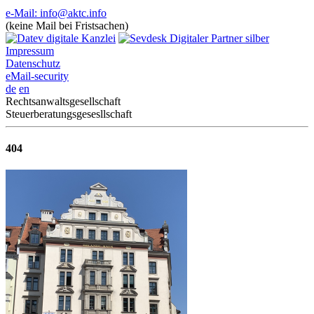
e-Mail: info@aktc.info
(keine Mail bei Fristsachen)
Impressum
Datenschutz
eMail-security
de
en
Rechtsanwaltsgesellschaft
Steuerberatungsgesesllschaft
404