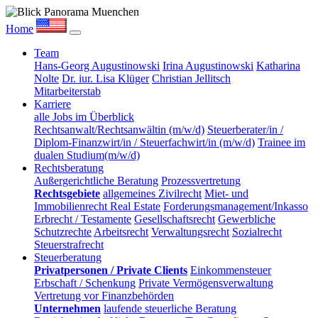
Home
Team
Hans-Georg Augustinowski
Irina Augustinowski
Katharina
Nolte
Dr. iur. Lisa Klüger
Christian Jellitsch
Mitarbeiterstab
Karriere
alle Jobs im Überblick
Rechtsanwalt/Rechtsanwältin (m/w/d)
Steuerberater/in /
Diplom-Finanzwirt/in / Steuerfachwirt/in (m/w/d)
Trainee im
dualen Studium(m/w/d)
Rechtsberatung
Außergerichtliche Beratung
Prozessvertretung
Rechtsgebiete
allgemeines Zivilrecht
Miet- und
Immobilienrecht Real Estate
Forderungsmanagement/Inkasso
Erbrecht / Testamente
Gesellschaftsrecht
Gewerbliche
Schutzrechte
Arbeitsrecht
Verwaltungsrecht
Sozialrecht
Steuerstrafrecht
Steuerberatung
Privatpersonen / Private Clients
Einkommensteuer
Erbschaft / Schenkung
Private Vermögensverwaltung
Vertretung vor Finanzbehörden
Unternehmen
laufende steuerliche Beratung