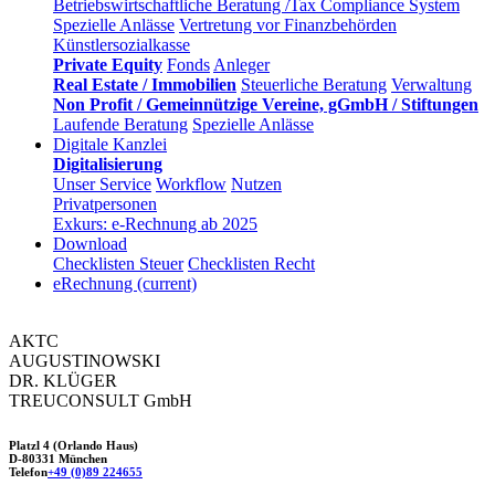
Betriebswirtschaftliche Beratung /Tax Compliance System
Spezielle Anlässe
Vertretung vor Finanzbehörden
Künstlersozialkasse
Private Equity
Fonds
Anleger
Real Estate / Immobilien
Steuerliche Beratung
Verwaltung
Non Profit / Gemeinnützige Vereine, gGmbH / Stiftungen
Laufende Beratung
Spezielle Anlässe
Digitale Kanzlei
Digitalisierung
Unser Service
Workflow
Nutzen
Privatpersonen
Exkurs: e-Rechnung ab 2025
Download
Checklisten Steuer
Checklisten Recht
eRechnung
(current)
AKTC
AUGUSTINOWSKI
DR. KLÜGER
TREUCONSULT
GmbH
Platzl 4 (Orlando Haus)
D-80331 München
Telefon
+49 (0)89 224655